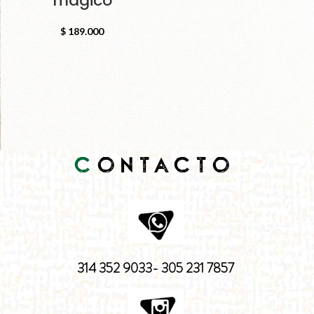
mágico
$
189.000
C
ONTACTO
314 352 9033- 305 231 7857