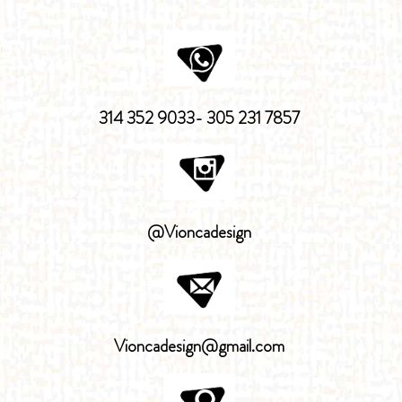
314 352 9033- 305 231 7857
@Vioncadesign
Vioncadesign@gmail.com