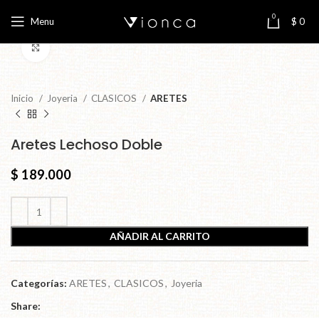
0
Menu
$
0
Click to enlarge
Inicio
Joyeria
CLASICOS
ARETES
Aretes Lechoso Doble
$
189.000
AÑADIR AL CARRITO
Categorías:
ARETES
,
CLASICOS
,
Joyeria
Share: