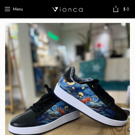
0
Menu
$
0