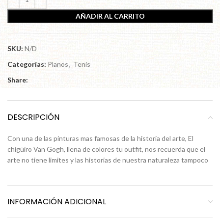
AÑADIR AL CARRITO
SKU:
N/D
Categorías:
Planos
,
Tenis
Share:
DESCRIPCIÓN
Con una de las pinturas mas famosas de la historia del arte, El
chigüiro Van Gogh, llena de colores tu outfit, nos recuerda que el
arte no tiene limites y las historias de nuestra naturaleza tampoco
INFORMACIÓN ADICIONAL