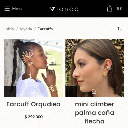
0
Menu
$
0
Inicio
Joyeria
Earcuffs
Earcuff Orqudiea
mini climber
palma caña
$
259.000
flecha