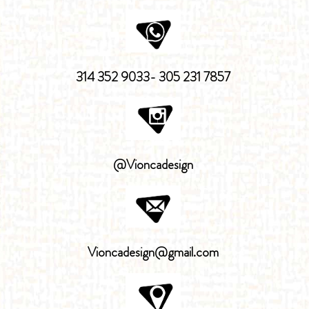
314 352 9033- 305 231 7857
@Vioncadesign
Vioncadesign@gmail.com