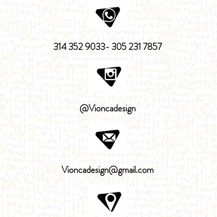
314 352 9033- 305 231 7857
@Vioncadesign
Vioncadesign@gmail.com