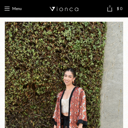
0
Menu
$
0