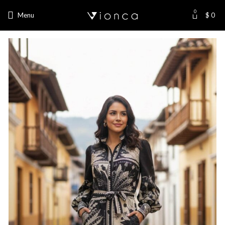
0
Menu
$
0