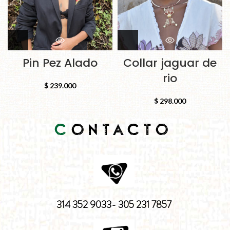
Pin Pez Alado
Collar jaguar de
rio
$
239.000
$
298.000
C
ONTACTO
314 352 9033- 305 231 7857