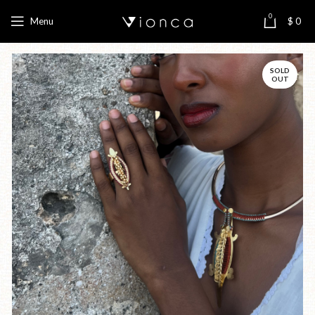
0
Menu
$
0
SOLD
OUT