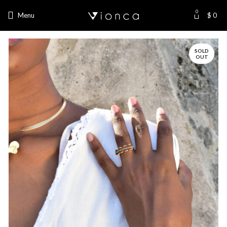
0
Menu
$
0
SOLD
OUT